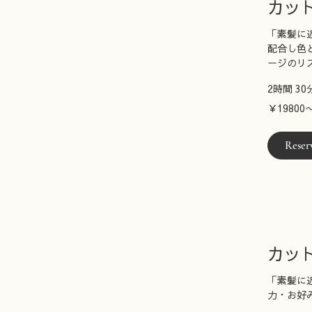
カッ
「素髪に
配合し色
ージのリ
2時間 30
￥19800〜
￥19800
Reser
カッ
「素髪に
力・お好