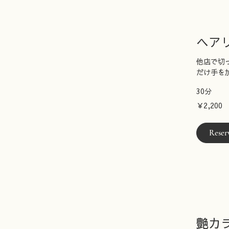
ヘア
他店で切
だけ手を
30分
2,200
￥2,200
円
Reser
艶カ