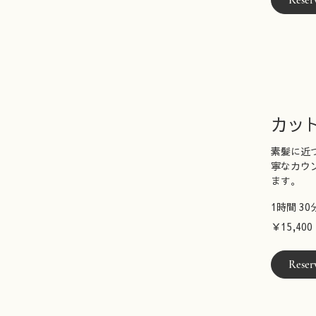
Reser
カッ
素髪に近
寧なカウ
ます。
1時間 30
15,400
￥15,400
円
Reser