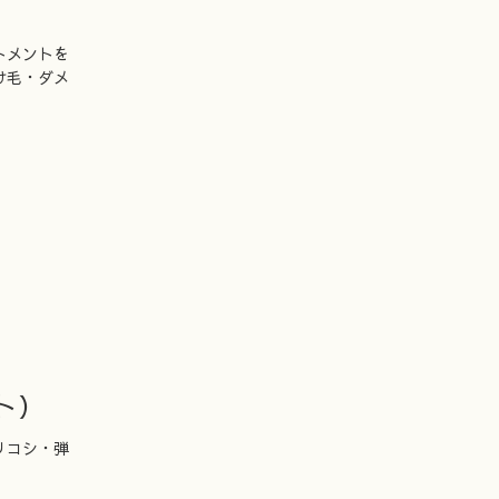
トメントを
け毛・ダメ
ト）
リコシ・弾