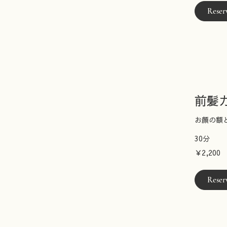
Reser
前髪
お顔の額
30分
2,200
￥2,200
円
Reser