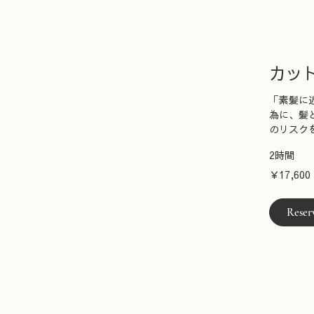
カッ
「素髪に
為に、髪
のリスク
2時間
17,600
￥17,600
円
Reser