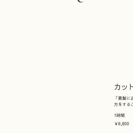
カッ
「素髪に
方をする
1時間
8,800
￥8,800
円