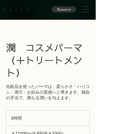
Reserve
SAIEN
潤 コスメパーマ
（＋トリートメン
ト）
化粧品を使ったパーマは、柔らかさ・ハリコ
シ・弾力・お好みの質感へと導きます。独自
の手法で、満ちる潤いを与えます。
2時間
2
時
￥11000〜
間
(S.B
￥11000〜(S.B別途￥3300）