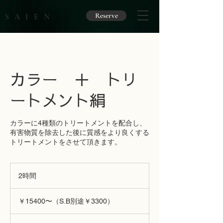
Reserve
SAIEN
カラー ＋ トリ
ートメント絹
カラーに4種類のトリートメントを配合し、
有害物質を除去した後に質感をより良くする
トリートメントをさせて頂きます。
2時間
2
時
￥15400〜
間
（S.B
￥15400〜（S.B別途￥3300）
別
途
￥3300）