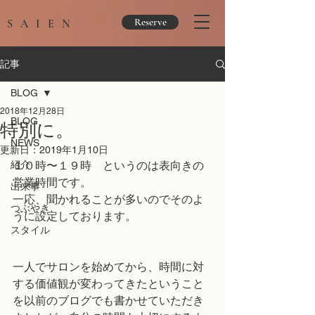
Reserve
SAIEN
記事
BLOG
2018年12月28日
BLOG
特別に。
NEWS
更新日：
2019年1月10日
紹介
１０時〜１９時　というのは表向きの
営業時間です。
出来事
一応、聞かれることが多いのでそのよ
つぶやき
うに設定しております。
スタイル
一人でサロンを始めてから、時間に対
する価値観が変わってきたということ
を以前のブログでも書かせていただき