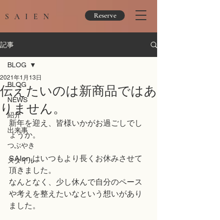
Reserve
SAIEN
記事
BLOG
2021年1月13日
BLOG
伝えたいのは新商品ではあ
NEWS
りません。
紹介
新年を迎え、皆様いかがお過ごしでし
出来事
ょうか。
つぶやき
SAIen.はいつもより長くお休みさせて
スタイル
頂きました。
なんとなく、少し休んで自分のペース
や考えを整えたいなという想いがあり
ました。